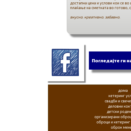
достапна цена и услови кои се во
плаќање на сметката во готово, 
вкусно. креативно. забавно.
Погледајте ги 
дома
кетеринг ус
свадби и свеч
деловни кок
детски роде
организирани обро
оброци и кетеринг
оброк мен