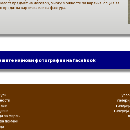
 целост предмет на договор, многу можности за нарачка, опција за
со кредитна картичка или на фактура.
нашите најнови фотографии на facebook
луги
усло
ености
галери
тели
галериј
ндени
галерија
ци за фирми
 за помени
ија