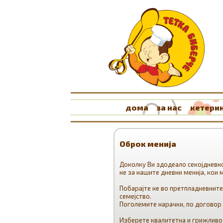
дома
за нас
кетерин
Оброк менија
Доколку Ви здодеало секојдневно
не за нашите дневни менија, кои
Побарајте не во претпладневните
семејство.
Поголемите нарачки, по договор 
Изберете квалитетна и грижливо