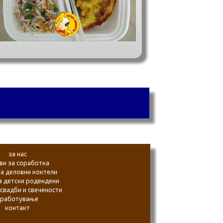
за нас
ви за соработка
ја деловни коктели
а детски родендени
 свадби и свечености
вработување
контакт