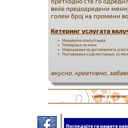
претходно сте го одреди
веќе предодредени мениј
голем број на промени во
Кетеринг услугата вклу
Иницијална консултација
Планирање на мени
Извршување на договорената услуг
Поставување и расчистување, со мо
вкусно. креативно. забав
свадби и свечено
Погледајте ги нашите на