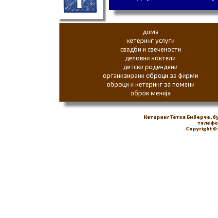
дома
кетеринг услуги
свадби и свечености
деловни коктели
детски родендени
организирани оброци за фирми
оброци и кетеринг за помени
оброк менија
Кетеринг Тетка Биберче, б
телефон
Copyright ©