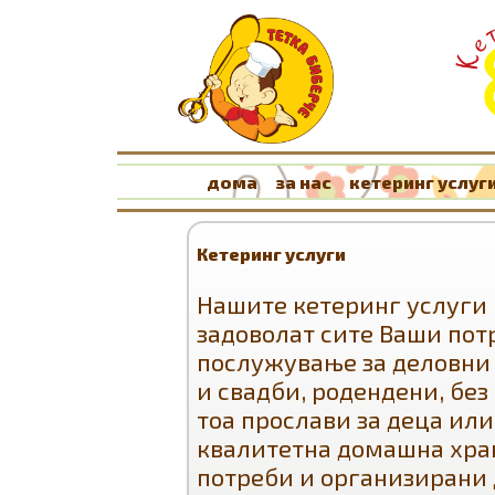
дома
за нас
кетеринг услуг
Кетеринг услуги
Нашите кетеринг услуги 
задоволат сите Ваши пот
послужување за деловни 
и свадби, родендени, без
тоа прослави за деца или
квалитетна домашна хран
потреби и организирани 