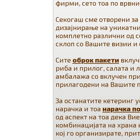
фирми, сето тоа по врвни
Секогаш сме отворени за 
дизајнирање на уникатни
комплетно различни од се
склоп со Вашите визии и
Сите
оброк пакети
вклуч
риба и прилог, салата и 
амбалажа со вклучен приб
прилагодени на Вашите п
За останатите кетеринг у
нарачка и тоа
нарачка п
од аспект на тоа дека Ви
комбинацијата на храна к
кој го организирате, прит